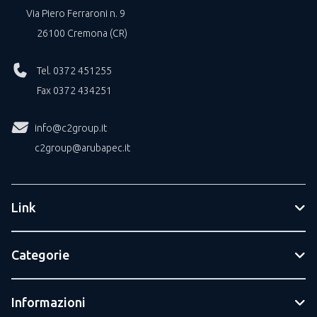
Via Piero Ferraroni n. 9
26100 Cremona (CR)
Tel. 0372 451255
Fax 0372 434251
info@c2group.it
c2group@arubapec.it
Link
Categorie
Informazioni