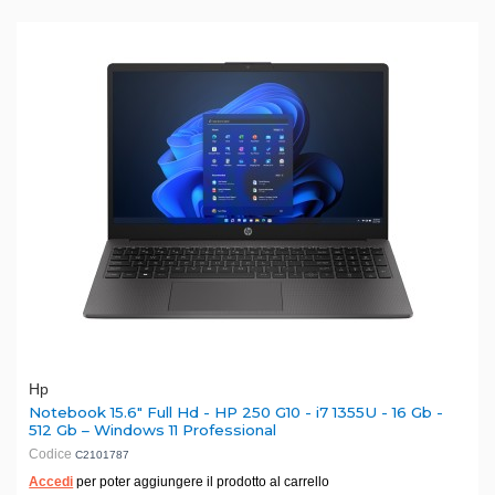
Hp
Notebook 15.6" Full Hd - HP 250 G10 - i7 1355U - 16 Gb -
512 Gb – Windows 11 Professional
Codice
C2101787
Accedi
per poter aggiungere il prodotto al carrello