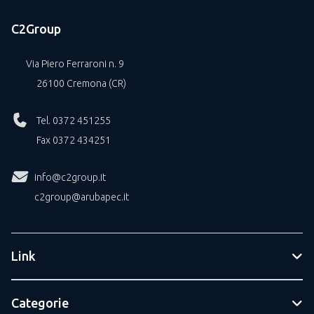
C2Group
Via Piero Ferraroni n. 9
26100 Cremona (CR)
Tel. 0372 451255
Fax 0372 434251
info@c2group.it
c2group@arubapec.it
Link
Categorie