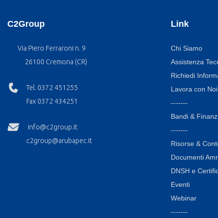
C2Group
Link
Via Piero Ferraroni n. 9
Chi Siamo
26100 Cremona (CR)
Assistenza Tec
Richiedi Inform
Tel. 0372 451255
Lavora con Noi
Fax 0372 434251
-------
Bandi & Finanz
info@c2group.it
-------
c2group@arubapec.it
Risorse & Cont
Documenti Ammi
DNSH e Certific
Eventi
Webinar
-------