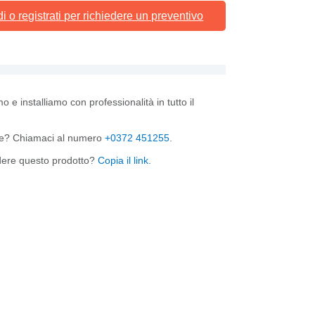
i o registrati
per richiedere un preventivo
e installiamo con professionalità in tutto il
? Chiamaci al numero
+0372 451255
.
dere questo prodotto?
Copia il link
.