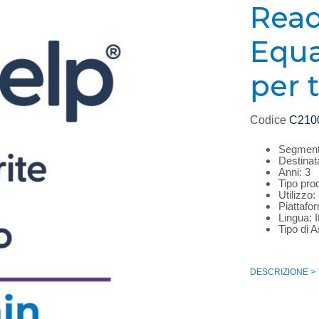
Read
Equat
per t
Codice
C210
Segmento
Destinata
Anni: 3
Tipo pro
Utilizzo
Piattaf
Lingua: I
Tipo di A
DESCRIZIONE >