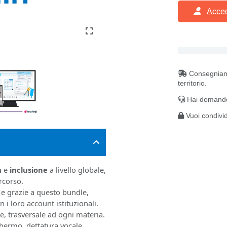
Acced
Consegniamo 
territorio.
Hai domande
Vuoi condivi
à
e
inclusione
a livello globale,
ercorso.
 e grazie a questo bundle,
n i loro account istituzionali.
e, trasversale ad ogni materia.
chermo, dettatura vocale,