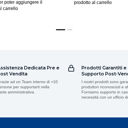
er poter aggiungere il
prodotto al carrello
l carrello
ssistenza Dedicata Pre e
Prodotti Garantiti e
ost Vendita
Supporto Post-Ven
razie ad un Team interno di +10
I nostri prodotti sono gara
ersone per supportarti nella
produttori riconosciuti e aff
arte amministrativa.
Forniamo supporto in cas
necessità con un ufficio d