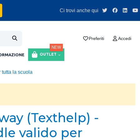
Ci trovi anche qui
Preferiti
Accedi
NEW
OUTLET
ORMAZIONE
tutta la scuola
way (Texthelp) -
le valido per