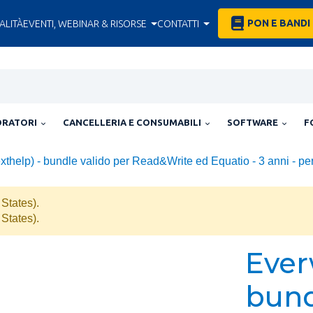
PON E BANDI
ALITÀ
EVENTI, WEBINAR & RISORSE
CONTATTI
ORATORI
CANCELLERIA E CONSUMABILI
SOFTWARE
F
thelp) - bundle valido per Read&Write ed Equatio - 3 anni - per 
States).
States).
Ever
bund