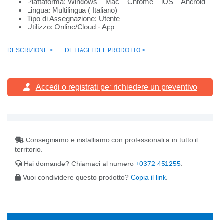
Piattaforma: Windows – Mac – Chrome – iOS – Android
Lingua: Multilingua ( Italiano)
Tipo di Assegnazione: Utente
Utilizzo: Online/Cloud - App
DESCRIZIONE >
DETTAGLI DEL PRODOTTO >
Accedi o registrati
per richiedere un preventivo
Consegniamo e installiamo con professionalità in tutto il
territorio.
Hai domande? Chiamaci al numero
+0372 451255
.
Vuoi condividere questo prodotto?
Copia il link
.