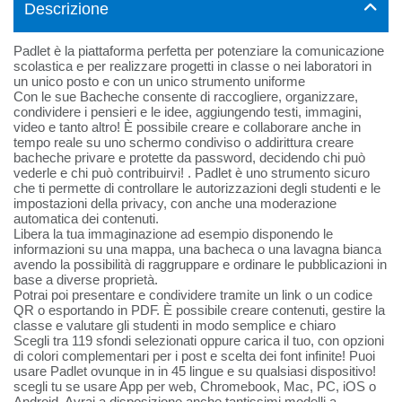
Descrizione
Padlet è la piattaforma perfetta per potenziare la comunicazione
scolastica e per realizzare progetti in classe o nei laboratori in
un unico posto e con un unico strumento uniforme
Con le sue Bacheche consente di raccogliere, organizzare,
condividere i pensieri e le idee, aggiungendo testi, immagini,
video e tanto altro! È possibile creare e collaborare anche in
tempo reale su uno schermo condiviso o addirittura creare
bacheche privare e protette da password, decidendo chi può
vederle e chi può contribuirvi! . Padlet è uno strumento sicuro
che ti permette di controllare le autorizzazioni degli studenti e le
impostazioni della privacy, con anche una moderazione
automatica dei contenuti.
Libera la tua immaginazione ad esempio disponendo le
informazioni su una mappa, una bacheca o una lavagna bianca
avendo la possibilità di raggruppare e ordinare le pubblicazioni in
base a diverse proprietà.
Potrai poi presentare e condividere tramite un link o un codice
QR o esportando in PDF. È possibile creare contenuti, gestire la
classe e valutare gli studenti in modo semplice e chiaro
Scegli tra 119 sfondi selezionati oppure carica il tuo, con opzioni
di colori complementari per i post e scelta dei font infinite! Puoi
usare Padlet ovunque in in 45 lingue e su qualsiasi dispositivo!
scegli tu se usare App per web, Chromebook, Mac, PC, iOS o