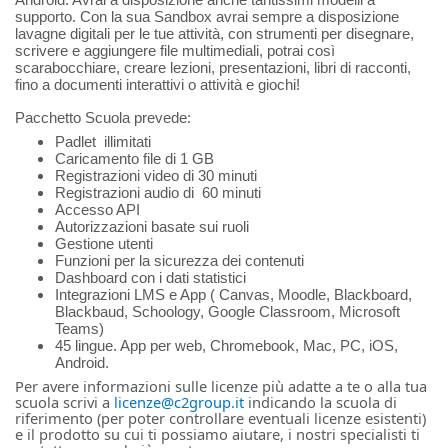
Android. Avrai a disposizione anche tantissimi modelli a
supporto. Con la sua Sandbox avrai sempre a disposizione
lavagne digitali per le tue attività, con strumenti per disegnare,
scrivere e aggiungere file multimediali, potrai così
scarabocchiare, creare lezioni, presentazioni, libri di racconti,
fino a documenti interattivi o attività e giochi!
Pacchetto Scuola prevede:
Padlet illimitati
Caricamento file di 1 GB
Registrazioni video di 30 minuti
Registrazioni audio di 60 minuti
Accesso API
Autorizzazioni basate sui ruoli
Gestione utenti
Funzioni per la sicurezza dei contenuti
Dashboard con i dati statistici
Integrazioni LMS e App ( Canvas, Moodle, Blackboard,
Blackbaud, Schoology, Google Classroom, Microsoft
Teams)
45 lingue. App per web, Chromebook, Mac, PC, iOS,
Android.
Per avere informazioni sulle licenze più adatte a te o alla tua
scuola scrivi a
licenze@c2group.it
indicando la scuola di
riferimento (per poter controllare eventuali licenze esistenti)
e il prodotto su cui ti possiamo aiutare, i nostri specialisti ti