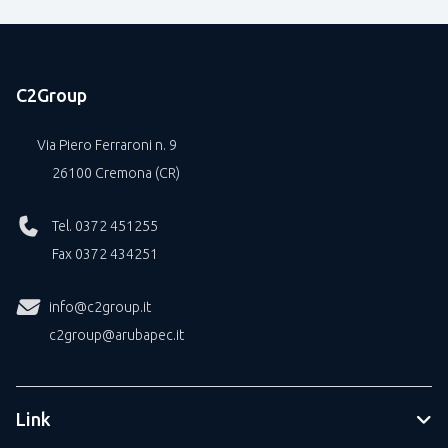
C2Group
Via Piero Ferraroni n. 9
26100 Cremona (CR)
Tel. 0372 451255
Fax 0372 434251
info@c2group.it
c2group@arubapec.it
Link