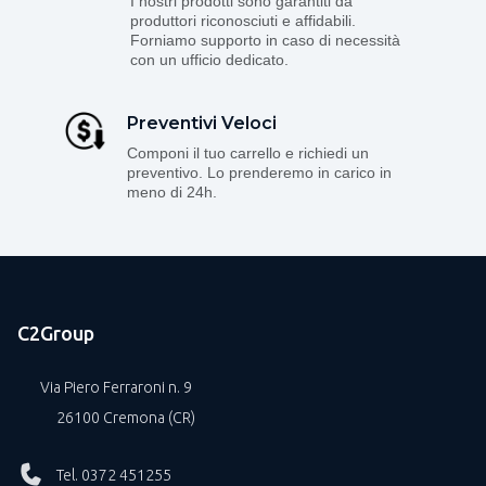
I nostri prodotti sono garantiti da
produttori riconosciuti e affidabili.
Forniamo supporto in caso di necessità
con un ufficio dedicato.
Preventivi Veloci
Componi il tuo carrello e richiedi un
preventivo. Lo prenderemo in carico in
meno di 24h.
C2Group
Via Piero Ferraroni n. 9
26100 Cremona (CR)
Tel. 0372 451255