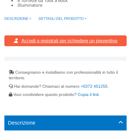
6 Torrette da 100x a 600X
Illuminatore
DESCRIZIONE >
DETTAGLI DEL PRODOTTO >
Accedi o registrati
per richiedere un preventivo
Consegniamo e installiamo con professionalità in tutto il
territorio.
Hai domande? Chiamaci al numero
+0372 451255
.
Vuoi condividere questo prodotto?
Copia il link
.
Descrizione