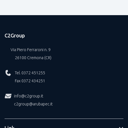
C2Group
Via Piero Ferraroni n. 9
26100 Cremona (CR)
Tel. 0372 451255
Fax 0372 434251
info@c2group.it
c2group@arubapec.it
Link