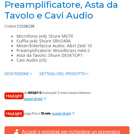
Preamplificatore, Asta da
Tavolo e Cavi Audio
Codice
C2106138
Microfono (x4): Shure MV7X
Cuffia (x4): Shure SRH240A
Mixer/Interfaccia Audio: A&H Zedi 10
Preamplificatore: Woodbrass HA4-2
Asta da Tavolo: Shure DESKTOP1
Cavi Audio (x5)
DESCRIZIONE >
DETTAGLI DEL PRODOTTO >
da
650,67 €
/mese per 3 mesi senza interessi
scopri di più
paga fino a
12 rate
,
scopri di più
Accedi o registrati
per richiedere un preventivo